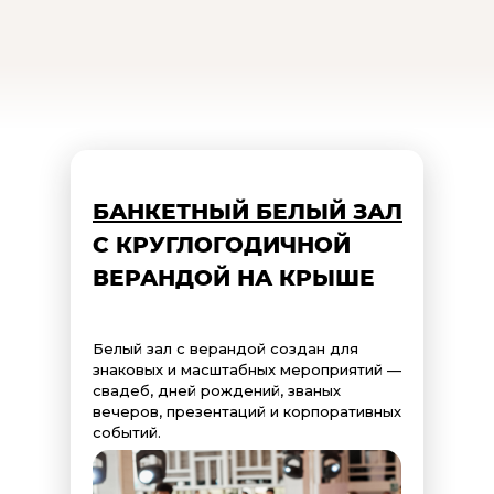
Как выбрать правильный зал?
Качество обучения напрямую зависит от условий, в которых про
При выборе лофт пространства важно обратить внимание на его 
Пространство White на площадке «Крым terrace Moscow» легко тр
Что касается технического оснащения, то обязательно должен б
У нас установлены современные акустические системы, которые 
Не забывайте о том, что на территории также доступны услуги 
БАНКЕТНЫЙ БЕЛЫЙ ЗАЛ
Выбор правильного зала с удачным светом – это залог успешног
С КРУГЛОГОДИЧНОЙ
ВЕРАНДОЙ НА КРЫШЕ
Белый зал с верандой создан для
знаковых и масштабных мероприятий —
свадеб, дней рождений, званых
вечеров, презентаций и корпоративных
событий.