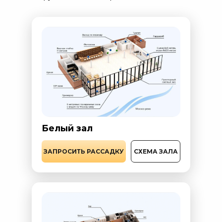
Банкетный зал White – элегантное пространство до 350 гос
Лофт с аутентичной кирпичной кладкой 1890 года – до 100 
Веранда на крыше площадью 200 м² – для церемоний, бар
Профессиональная организация мероприятий в Москве
Команда КРЫМ terrace Moscow готова взять на себя организац
Организуйте незабываемую вечеринку в нашем лофте – площадке
Белый зал
ЗАПРОСИТЬ РАССАДКУ
СХЕМА ЗАЛА