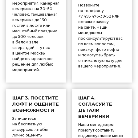
мероприятия. Камерная
Позвоните
вечеринка на 30−50
по телефону
человек, танцевальная
+7 495 476-39-52 или
вечеринка до 130
оставьте заявку
гостей в лофте или
на сайте. Наши
масштабный праздник
менеджеры
до 500 человек
проконсультируют вас
в белом зале
по всем вопросам,
с верандой — у нас
покажут фото лофта
в центре Москвы
и помогут выбрать
найдется идеальное
оптимальную дату для
решение для любых
вашего мероприятия.
мероприятий.
ШАГ 3. ПОСЕТИТЕ
ШАГ 4.
ЛОФТ И ОЦЕНИТЕ
СОГЛАСУЙТЕ
ВОЗМОЖНОСТИ
ДЕТАЛИ
ВЕЧЕРИНКИ
Запишитесь
на бесплатную
Наши менеджеры
экскурсию, чтобы
помогут составить
лично оценить
индивидуальное меню