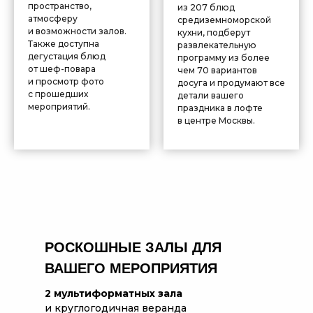
пространство,
из 207 блюд
атмосферу
средиземноморской
и возможности залов.
кухни, подберут
Также доступна
развлекательную
дегустация блюд
программу из более
от шеф-повара
чем 70 вариантов
и просмотр фото
досуга и продумают все
с прошедших
детали вашего
мероприятий.
праздника в лофте
в центре Москвы.
Почему стоит выбрать лофт КРЫМ terrace Moscow
РОСКОШНЫЕ ЗАЛЫ ДЛЯ
Уникальное расположение в центре Москвы
ВАШЕГО МЕРОПРИЯТИЯ
Наш лофт находится на Болотной набережной с панорамным видо
Разнообразие пространств для любых мероприятий
2 мультиформатных зала
Мы предлагаем 2 уникальных зала и круглогодичную веранду н
и круглогодичная веранда