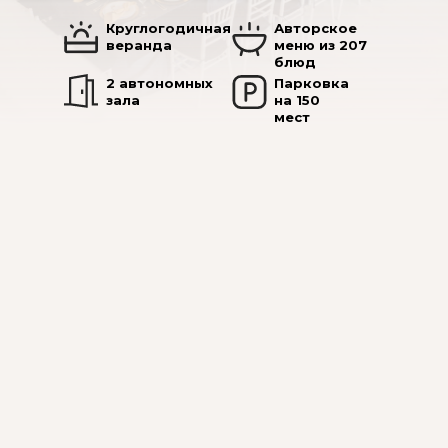
Круглогодичная
Авторское
веранда
меню из 207
блюд
2 автономных
Парковка
зала
на 150
мест