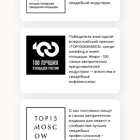
свадебной индустрии.
Победитель ежегодной
всероссийской премии
«TOP100AWARDS» среди
wedding и event-
площадок. Жюри - 100
самых авторитетных
представителей
индустрии — агентства и
свадебные
инфлюенсеры.
О нас постоянно пишут
в самом авторитетном
издании для невест и
сообществе лучших
свадебных
профессионалов –