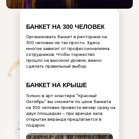
Зал 2-й этаж 120
Заря
Банкетный зал, Бар, Веранда, Караоке, Нестандартное, Рестор
Банкетный зал в районе СВАО
Можно свой алкоголь + есть в наличии
Можно принести свои б\а налитки
БАНКЕТ НА 300 ЧЕЛОВЕК
Есть велкам зона, сцена и бесплатная парковка
Есть wifi, проектор и звуковое оборудование
Организовать банкет в ресторане на
подходит для мероприятий
300 человек не так просто. Здесь
возможно запустить фейерверк
многое зависит от профессионализма
на 25, 50, 70, 100 и 350 чел
сотрудников. Чтобы торжество
вместимость залов
прошло на высоком уровне, важно
от 3500
средний чек
сделать правильный выбор.
Остров
Банкетный зал
по адресу МО, Ленинский район, село Остров
БАНКЕТ НА КРЫШЕ
Можно свой алкоголь + есть в наличии
Можно принести свои б\а налитки
Только в арт-кластере “Красный
Есть велкам зона и бесплатная парковка
Октябрь” вы сможете по цене банкета
Есть проектор и звуковое оборудование
на 300 человек провести вечер сразу на
Возможность аренды только зала, без еды
двух площадках – при аренде зала
подходит для мероприятий
открытая веранда предлагается в
Интерьер усадьбы перенесет вас в охотничий замок: стильная ме
подарок.
на 30, 40, 80 и 100 чел
вместимость залов
от 3000