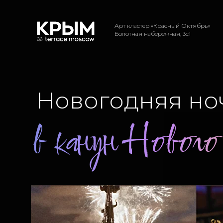
Арт кластер «Красный Октябрь»
Болотная набережная, 3с1
Новогодняя но