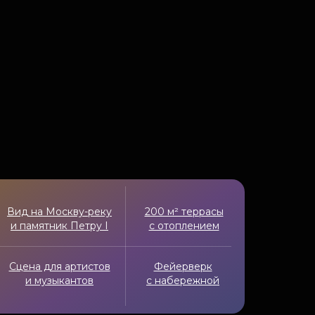
Вид на Москву-реку
200 м² террасы
и памятник Петру I
с отоплением
Сцена для артистов
Фейерверк
и музыкантов
с набережной