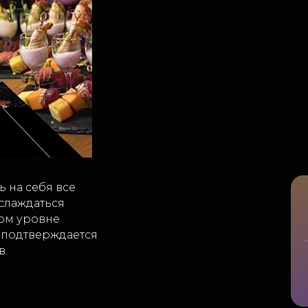
 на себя все
слаждаться
ком уровне
о подтверждается
в.